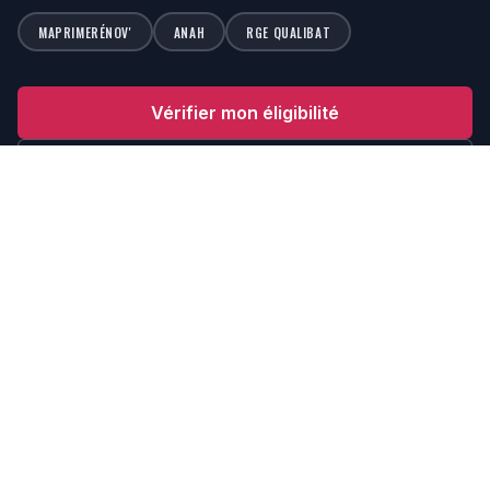
MAPRIMERÉNOV'
ANAH
RGE QUALIBAT
Vérifier mon éligibilité
En savoir plus →
Rénovation de toiture & tous corps d'état en Guadeloupe.
📍
25 rue Michel Monteiro, Baie-Mahault 97122
📞
0590 80 20 83
⏰
Lun - Ven: 8:30 - 16:30