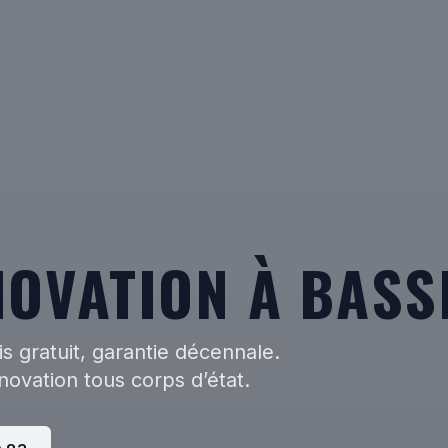
NOVATION À BASS
s gratuit, garantie décennale.
novation tous corps d’état.