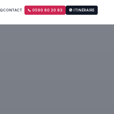
AQ
CONTACT
📞 0590 80 20 83
🧭 ITINÉRAIRE