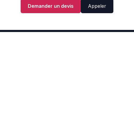
Demander un devis
Appeler
À 20 000 €
BASSE-TERRE
Vérifier mon éligibilité
n RGE Qualibat : nous
er MaPrimeRénov', sous
ersonnalisée.